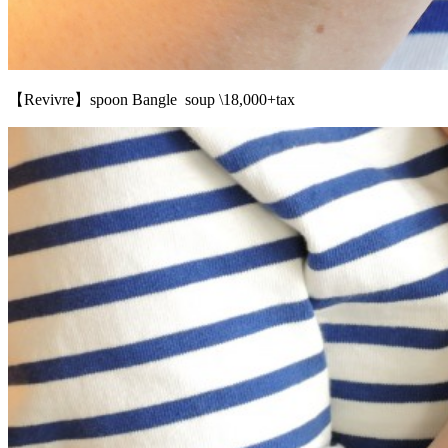
【Revivre】spoon Bangle soup \18,000+tax