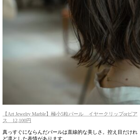
【Art Jewelry Marble】極小5粒パール イヤークリップorピア
ス 12,100円
真っすぐにならんだパールは直線的な美しさ。控え目だけれ
ど凛とした表情があります。