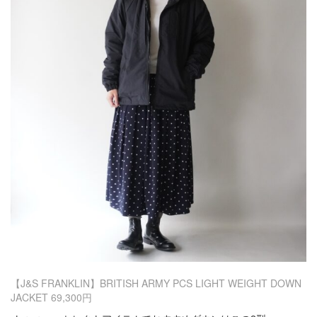
【J&S FRANKLIN】BRITISH ARMY PCS LIGHT WEIGHT DOWN
JACKET 69,300円