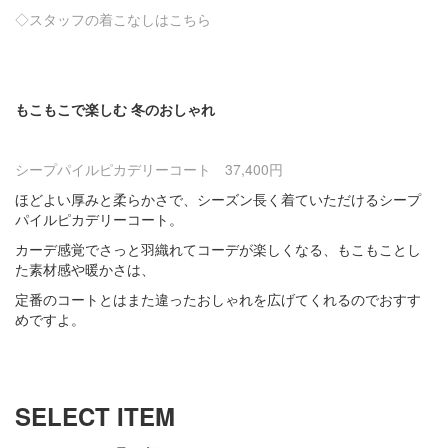
◇スタッフの着こなしはこちら
・
・
もこもこで楽しむ 冬のおしゃれ
シープパイルピカデリーコート 37,400円
ほどよい厚みと柔らかさで
、シーズン長く着ていただける
シープ
パイルピカデリーコート。
カーデ感覚でさっと羽織れてコーデが楽しくなる、もこもことし
た素材感や暖かさは、
定番のコートとはまた違ったおしゃれを広げてくれるのでおすす
めですよ。
・
・
SELECT ITEM