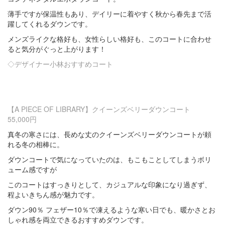
薄手ですが保温性もあり、デイリーに着やすく秋から春先まで活
躍してくれるダウンです。
メンズライクな格好も、女性らしい格好も、このコートに合わせ
ると気分がぐっと上がります！
◇デザイナー小林おすすめコート
【A PIECE OF LIBRARY】クイーンズベリーダウンコート
55,000円
真冬の寒さには、
長めな丈のクイーンズベリーダウンコートが
頼
れる冬の相棒に。
ダウンコートで気になっていたのは、もこもことしてしまうボリ
ューム感ですが
このコートはすっきりとして、カジュアルな印象になり過ぎず、
程よいきちん感が魅力です。
ダウン90％ フェザー10％で凍えるような寒い日でも、
暖かさとお
しゃれ感を
両立できるおすすめダウンです。