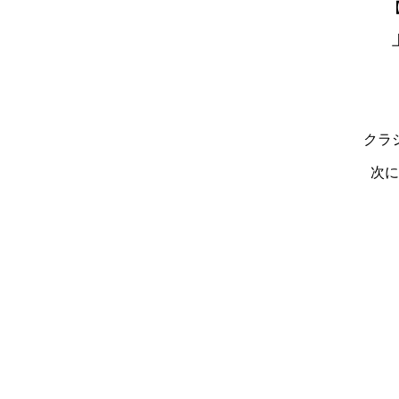
【
クラ
次に
・
・
・
・