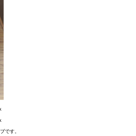
x
x
ブです。