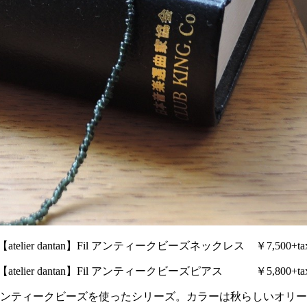
【atelier dantan】Fil アンティークビーズネックレス ￥7,500+ta
【atelier dantan】Fil アンティークビーズピアス ￥5,800+ta
ンティークビーズを使ったシリーズ。カラーは秋らしいオリー