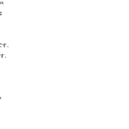
ax
は
です。
す。
x