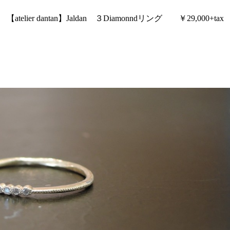
【atelier dantan】Jaldan ３Diamonndリング ￥29,000+tax