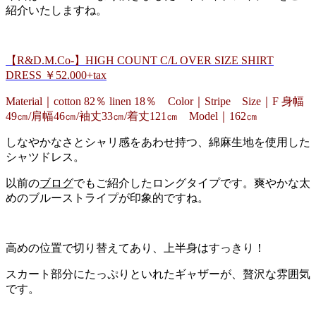
紹介いたしますね。
【R&D.M.Co-】HIGH COUNT C/L OVER SIZE SHIRT
DRESS ￥52.000+tax
Material｜cotton 82％ linen 18％ Color｜Stripe Size｜F 身幅
49㎝/肩幅46㎝/袖丈33㎝/着丈121㎝ Model｜162㎝
しなやかなさとシャリ感をあわせ持つ、綿麻生地を使用した
シャツドレス。
以前
の
ブログ
でもご紹介したロングタイプです。
爽やかな太
めのブルーストライプが印象的ですね。
高めの位置で切り替えてあり、上半身はすっきり！
スカート部分にたっぷりといれたギャザーが、贅沢な雰囲気
です。