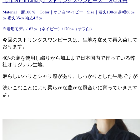
【a piece of Library】ストリングスワンピース 20,520円
Material｜麻100％ Color｜オフ白/ネイビー Size｜着丈100㎝ 身幅68㎝
㎝ 裄丈35㎝ 袖丈4.5㎝
※着用モデル162㎝（ネイビー）/170㎝（オフ白）
今回のストリングスワンピースは、生地を変えて再入荷して
おります。
40/-の麻を使用し織りから加工まで日本国内で作っている弊
社オリジナル生地。
麻らしいハリとシャリ感があり、しっかりとした生地ですが
洗いこむことにより柔らかな豊かな風合いに育っていきます
よ。