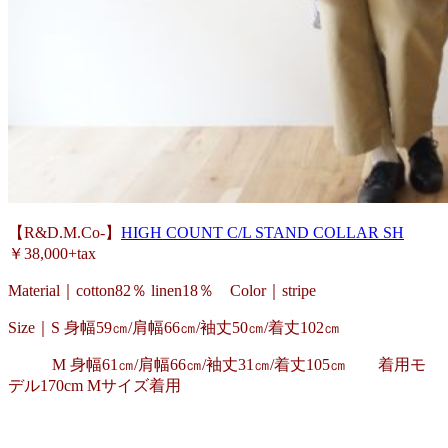
【R&D.M.Co-】
HIGH COUNT C/L STAND COLLAR SH
￥38,000+tax
Material｜cotton82％ linen18％ Color｜stripe
Size｜S 身幅59㎝/肩幅66㎝/袖丈50㎝/着丈102㎝
M 身幅61㎝/肩幅66㎝/袖丈31㎝/着丈105㎝ 着用モ
デル170cm Mサイズ着用