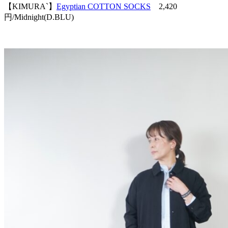
【KIMURA`】
Egyptian COTTON SOCKS
2,420
円/Midnight(D.BLU)