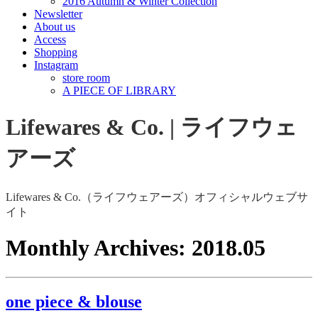
2016 Autumn & Winter Collection
Newsletter
About us
Access
Shopping
Instagram
store room
A PIECE OF LIBRARY
Lifewares & Co. | ライフウェ
アーズ
Lifewares & Co.（ライフウェアーズ）オフィシャルウェブサ
イト
Monthly Archives:
2018.05
one piece & blouse