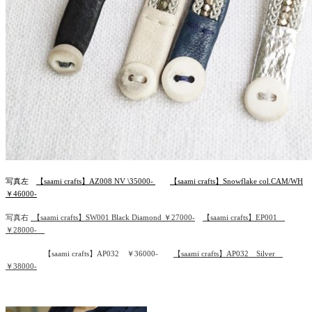
写真左
【saami crafts】AZ008 NV \35000-
【saami crafts】Snowflake col.CAM/WH
￥46000-
写真右
【saami crafts】SW001 Black Diamond ￥27000-
【saami crafts】EP001
￥28000-
【saami crafts】AP032 ￥36000-
【saami crafts】AP032 Silver
￥38000-