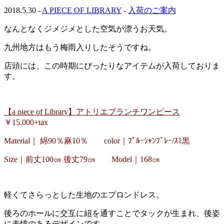
2018.5.30 -
A PIECE OF LIBRARY
-
入荷のご案内
なんとなくジメジメとした空気が漂うお天気。
九州地方はもう梅雨入りしたそうですね。
店頭には、この時期にぴったりなアイテムが入荷しておりま
す。
【a piece of Library】アトリエブランチワンピース
￥15.000+tax
Material｜ 綿90％麻10％ color｜ﾌﾞﾙｰｼｬﾝﾌﾞﾚｰ/ｽﾐ黒
Size｜前丈100㎝ 後丈79㎝ Model｜168㎝
軽くてさらっとした生地のエプロンドレス。
後ろのホールに交互に紐を通すことでタックが生まれ、後姿
に表情のあるデザインです。