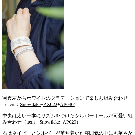
写真左からホワイトのグラデーションで楽しむ組み合わせ
（item：
Snowflake
+
AZ022
+
AP036
）
中央は太い一本にリズムをつけたシルバーボールが可愛い組
み合わせ
（item：
Snowflake
+
AP029
）
右はネイビーとシルバーが落ち着いた雰囲気の中にも華やか