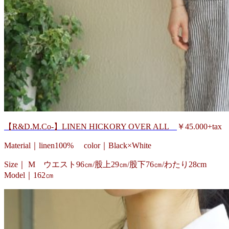
【R&D.M.Co-】LINEN HICKORY OVER ALL
￥45.000+tax
Material｜linen100% color｜Black×White
Size｜ M ウエスト96㎝/股上29㎝/股下76㎝/わたり28cm
Model｜162㎝