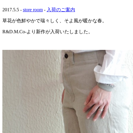
2017.5.5 -
store room
-
入荷のご案内
草花が色鮮やかで瑞々しく、そよ風が暖かな春。
R&D.M.Co-より新作が入荷いたしました。