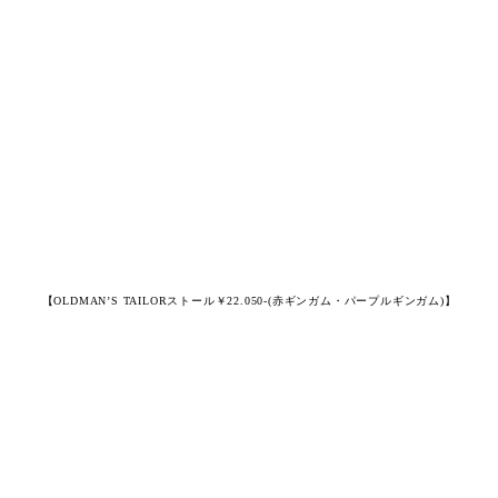
【OLDMAN’S TAILORストール￥22.050-(赤ギンガム・パープルギンガム)】