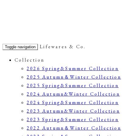
過ぎ行く夏に想う…の巻
Lifewares & Co.
Toggle navigation
2012.9.5 -
Lifewares & Co.
-
News
,
Travel
Collection
2026 Spring&Summer Collection
・
2025 Autumn＆Winter Collection
2025 Spring&Summer Collection
ずいぶんと日が短くなった
2024 Autumn&Winter Collection
残暑が厳しくても日々随所に秋の気配…
2024 Spring&Summer Collection
2023 Autumn&Winter Collection
今年の夏は佐渡に行けなかった
2023 Spring&Summer Collection
でもその代わり いろいろな新潟を楽しむこともできた
2022 Autumn＆Winter Collection