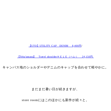
【UTO】UTILITY CAP DENIM 8,400円
/
【Teha’amana】 Travel shoulderＨＥＬＥ（ヘレ） 24,150円
キャンバス地のショルダーやデニムのキャップを合わせて軽やかに。
・
まだまだ暑い日が続きますが、
store roomにはこのほかにも新作が続々と。
・