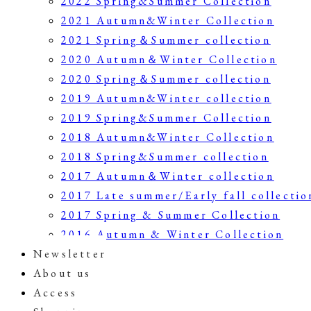
2022 Spring&Summer Collection
・
2021 Autumn&Winter Collection
2021 Spring＆Summer collection
2020 Autumn＆Winter Collection
2020 Spring＆Summer collection
2019 Autumn&Winter collection
2019 Spring&Summer Collection
2018 Autumn&Winter Collection
2018 Spring&Summer collection
2017 Autumn＆Winter collection
2017 Late summer/Early fall collectio
・
2017 Spring & Summer Collection
2016 Autumn & Winter Collection
Newsletter
About us
Access