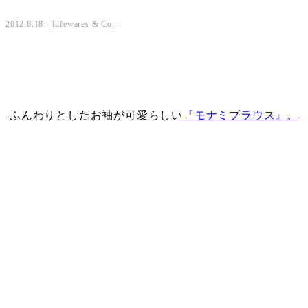
2012.8.18 -
Lifewares & Co.
-
・
・
ふんわりとしたお袖が可愛らしい
『モナミブラウス』。
・