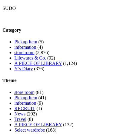
SUDO
Category
Pickup Item
(5)
information
(4)
store room
(2,876)
Lifewares & Co.
(92)
A PIECE OF LIBRARY
(1,124)
Y’s Diary
(376)
Theme
store room
(81)
Pickup Item
(41)
information
(9)
RECRUIT
(1)
News
(292)
Travel
(8)
A PIECE OF LIBRARY
(132)
Select wardrobe
(168)