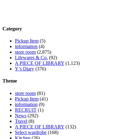
Category
Pickup Item
(5)
information
(4)
store room
(2,875)
Lifewares & Co.
(92)
A PIECE OF LIBRARY
(1,123)
Y’s Diary
(376)
Theme
store room
(81)
Pickup Item
(41)
information
(9)
RECRUIT
(1)
News
(292)
Travel
(8)
A PIECE OF LIBRARY
(132)
Select wardrobe
(168)
Kitchen
(26)