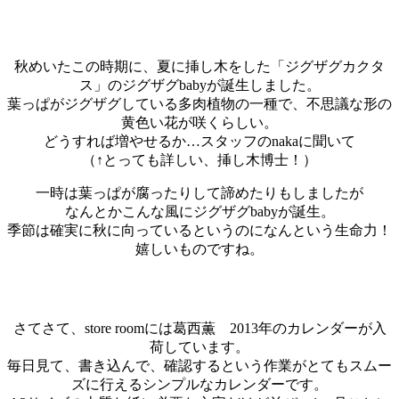
…
…
秋めいたこの時期に、夏に挿し木をした「ジグザグカクタ
ス」のジグザグbabyが誕生しました。
葉っぱがジグザグしている多肉植物の一種で、不思議な形の
黄色い花が咲くらしい。
どうすれば増やせるか…スタッフのnakaに聞いて
（↑とっても詳しい、挿し木博士！）
一時は葉っぱが腐ったりして諦めたりもしましたが
なんとかこんな風にジグザグbabyが誕生。
季節は確実に秋に向っているというのになんという生命力！
嬉しいものですね。
…
…
さてさて、store roomには葛西薫 2013年のカレンダーが入
荷しています。
毎日見て、書き込んで、確認するという作業がとてもスムー
ズに行えるシンプルなカレンダーです。