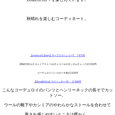
・
秋晴れを楽しむコーディネート。
・
【a piece of Library】サープラスヘンリーT 7,875円
【R&D.M.Co-】カシミアストール(チャコールのギンガムチェック)22.050円
コーデュロイパンツ(カーキ色)13.650円
【Dove&Olive】サスペンダー-SU 12,600円
こんなコーデュロイのパンツとヘンリーネックの長そでカッ
トソー。
ウールの靴下やカシミアのやわらかなストールを合わせて
寒さを感じやすいところは暖かく。