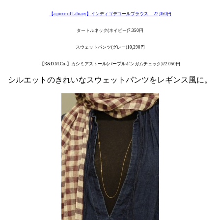
【a piece of Library】インディゴデコールブラウス 22,050円
タートルネック(ネイビー)7.350円
スウェットパンツ(グレー)10,290円
【R&D.M.Co-】カシミアストール(パープルギンガムチェック)22.050円
シルエットのきれいなスウェットパンツをレギンス風に。