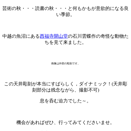
芸術の秋・・・読書の秋・・・と何もかもが意欲的になる良
い季節。
・
中越の魚沼にある
西福寺開山堂
の石川雲蝶作の奇怪な動物た
ちを見て来ました。
画像は外部の彫刻です。
・
この天井彫刻が本当にすばらしく，ダイナミック！(天井彫
刻部分は残念ながら、撮影不可)
息を呑む迫力でした～。
・
機会があればぜひ、行ってみてくださいませ。