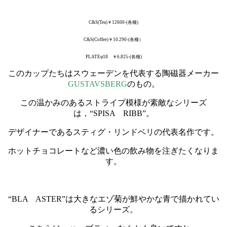
C&S(Tea)￥12600-(各種)
C&S(Coffee)￥10.290-(各種）
PLATEφ18 ￥6.825-(各種)
このカップたちはスウェーデンを代表する陶磁器メーカー
GUSTAVSBERG
のもの。
この温かみのあるストライプ模様が素敵なシリーズ
は，“SPISA RIBB”。
デザイナーであるスティグ・リンドベリの代表名作です。
ホットチョコレートなど濃い色の飲み物を注ぎたくなりま
す。
・
“BLA ASTER”は大きなエゾ菊が鮮やかな青で描かれてい
るシリーズ。