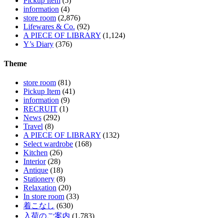
Pickup Item
(5)
information
(4)
store room
(2,876)
Lifewares & Co.
(92)
A PIECE OF LIBRARY
(1,124)
Y’s Diary
(376)
Theme
store room
(81)
Pickup Item
(41)
information
(9)
RECRUIT
(1)
News
(292)
Travel
(8)
A PIECE OF LIBRARY
(132)
Select wardrobe
(168)
Kitchen
(26)
Interior
(28)
Antique
(18)
Stationery
(8)
Relaxation
(20)
In store room
(33)
着こなし
(630)
入荷のご案内
(1,783)