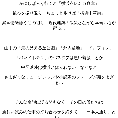
左にしばらく行くと「横浜赤レンガ倉庫」
後ろを振り返り ちょっと歩けば「横浜中華街」
異国情緒漂うこの辺り 近代建築の散策さながら本当に心が
躍る…
・
山手の「港の見える丘公園」「外人墓地」「ドルフィン」
「バンドホテル」のバスタブは黒い薔薇 とか
中区以外は横浜とは云わない などなど
さまざまなミュージシャンや小説家のフレーズが頭をよぎ
る…
・
そんな余韻に浸る間もなく その日の僕たちは
新しい試みの仕事の打ち合わせを終えて 「日本大通り」と
いう