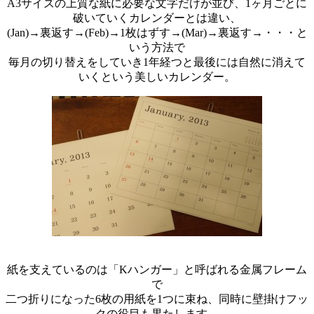
A3サイズの上質な紙に必要な文字だけが並び、1ヶ月ごとに
破いていくカレンダーとは違い、
(Jan)→裏返す→(Feb)→1枚はずす→(Mar)→裏返す→・・・と
いう方法で
毎月の切り替えをしていき1年経つと最後には自然に消えて
いくという美しいカレンダー。
…
紙を支えているのは「Kハンガー」と呼ばれる金属フレーム
で
二つ折りになった6枚の用紙を1つに束ね、同時に壁掛けフッ
クの役目も果たします。