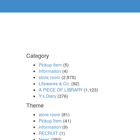
Category
Pickup Item
(5)
information
(4)
store room
(2,875)
Lifewares & Co.
(92)
A PIECE OF LIBRARY
(1,123)
Y’s Diary
(376)
Theme
store room
(81)
Pickup Item
(41)
information
(9)
RECRUIT
(1)
News
(292)