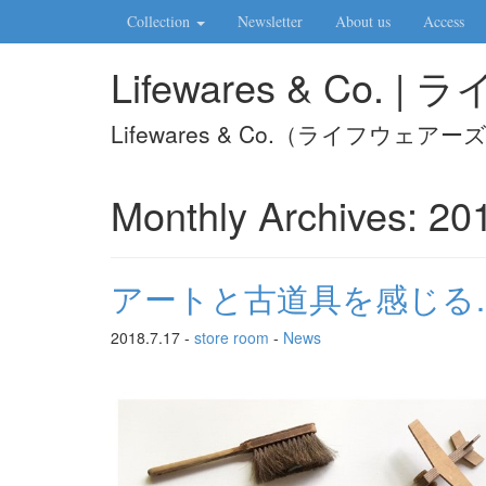
Collection
Newsletter
About us
Access
Lifewares & Co.
Lifewares & Co.（ライフウ
Monthly Archives:
20
アートと古道具を感じる…a
2018.7.17 -
store room
-
News