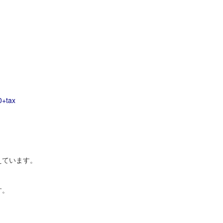
+tax
えています。
す。