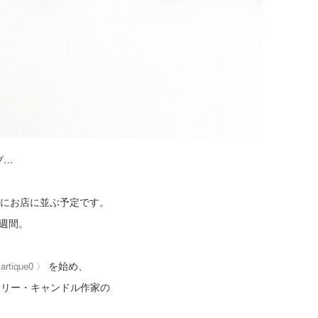
ンプ…
と共にお店に並ぶ予定です。
週間。
を始め、
〈
artique0
〉
サリー・キャンドル作家の