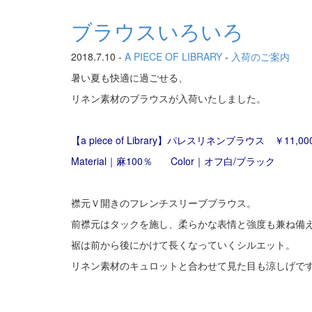
ブラウスいろいろ
2018.7.10 -
A PIECE OF LIBRARY
-
入荷のご案内
暑い夏も快適に過ごせる、
リネン素材のブラウスが入荷いたしました。
【a piece of Library】
パレスリネンブラウス
￥11,000
Material｜麻100％ Color｜オフ白/ブラック
襟元Ｖ開きのフレンチスリーブブラウス。
前襟元はタックを施し、柔らかな表情と強度も兼ね備
裾は前から後にかけて長くなっていくシルエット。
リネン素材のキュロットと合わせて見た目も涼しげで