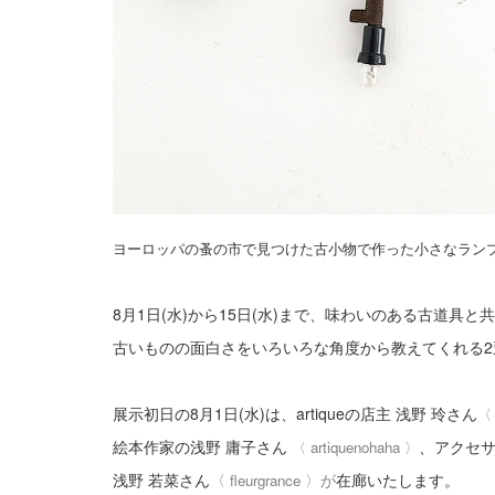
ヨーロッパの蚤の市で見つけた古小物
で作った小さなラ
・
8月1日(水)から15日(水)まで、味わいのある古道具
古いものの面白さをいろいろな角度から教えてくれる2
展示初日の8月1日(水)は、artiqueの店主 浅野 玲さん
絵本作家の浅野 庸子さん
、アクセ
〈
artiquenohaha
〉
浅野 若菜さん
〈
〉が
在廊いたします。
fleurgrance